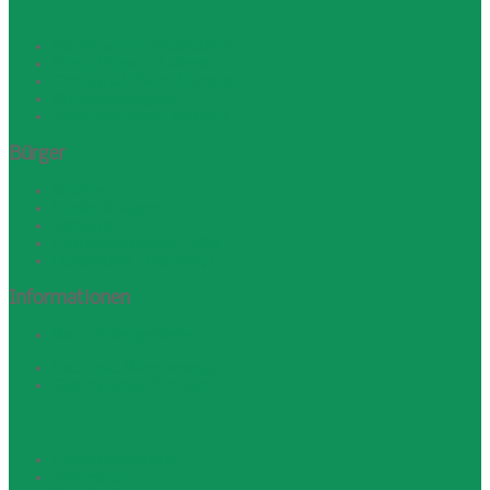
VG Simmern-Rheinböllen
Rhein-Hunsrück-Kreis
Geoportal Rhein-Hunsrück
Abfallentsorgung
Solar-Kataster Hunsrück
Bürger
Vereine
Kinder & Jugend
Senioren
Dorfgemeinschaft Külz
Hunsrücker unterwegs
Informationen
Bau-Fördergebiete
Rad- und Wanderwege
Gastronomie/Pension
Gewerbebetriebe
Impressum