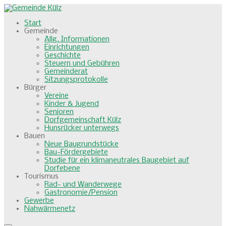
Start
Gemeinde
Allg. Informationen
Einrichtungen
Geschichte
Steuern und Gebühren
Gemeinderat
Sitzungsprotokolle
Bürger
Vereine
Kinder & Jugend
Senioren
Dorfgemeinschaft Külz
Hunsrücker unterwegs
Bauen
Neue Baugrundstücke
Bau-Fördergebiete
Studie für ein klimaneutrales Baugebiet auf
Dorfebene
Tourismus
Rad- und Wanderwege
Gastronomie/Pension
Gewerbe
Nahwärmenetz