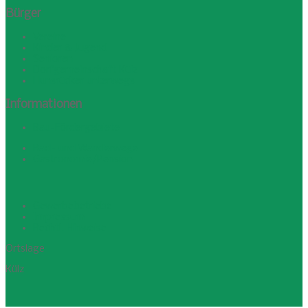
Bürger
Vereine
Kinder & Jugend
Senioren
Dorfgemeinschaft Külz
Hunsrücker unterwegs
Informationen
Bau-Fördergebiete
Rad- und Wanderwege
Gastronomie/Pension
Gewerbebetriebe
Impressum
Rechtl. Hinweise
Ortslage
Külz
1