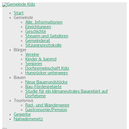
Start
Gemeinde
Allg. Informationen
Einrichtungen
Geschichte
Steuern und Gebühren
Gemeinderat
Sitzungsprotokolle
Bürger
Vereine
Kinder & Jugend
Senioren
Dorfgemeinschaft Külz
Hunsrücker unterwegs
Bauen
Neue Baugrundstücke
Bau-Fördergebiete
Studie für ein klimaneutrales Baugebiet auf
Dorfebene
Tourismus
Rad- und Wanderwege
Gastronomie/Pension
Gewerbe
Nahwärmenetz