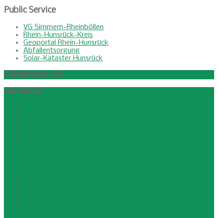
Public
Service
VG Simmern-Rheinböllen
Rhein-Hunsrück-Kreis
Geoportal Rhein-Hunsrück
Abfallentsorgung
Solar-Kataster Hunsrück
Seitenübersicht
Gemeinde
Allg. Informationen
Einrichtungen
Geschichte
Steuern und Gebühren
Gemeinderat
Sitzungsprotokolle
VG Simmern-Rheinböllen
Rhein-Hunsrück-Kreis
Geoportal Rhein-Hunsrück
Abfallentsorgung
Solar-Kataster Hunsrück