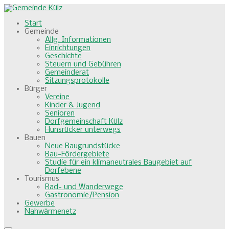
Start
Gemeinde
Allg. Informationen
Einrichtungen
Geschichte
Steuern und Gebühren
Gemeinderat
Sitzungsprotokolle
Bürger
Vereine
Kinder & Jugend
Senioren
Dorfgemeinschaft Külz
Hunsrücker unterwegs
Bauen
Neue Baugrundstücke
Bau-Fördergebiete
Studie für ein klimaneutrales Baugebiet auf
Dorfebene
Tourismus
Rad- und Wanderwege
Gastronomie/Pension
Gewerbe
Nahwärmenetz