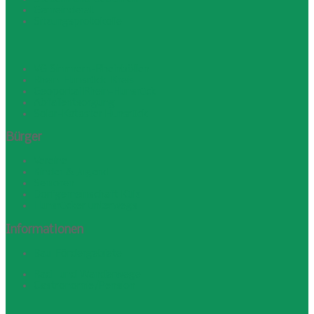
Gemeinderat
Sitzungsprotokolle
VG Simmern-Rheinböllen
Rhein-Hunsrück-Kreis
Geoportal Rhein-Hunsrück
Abfallentsorgung
Solar-Kataster Hunsrück
Bürger
Vereine
Kinder & Jugend
Senioren
Dorfgemeinschaft Külz
Hunsrücker unterwegs
Informationen
Bau-Fördergebiete
Rad- und Wanderwege
Gastronomie/Pension